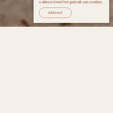
u akkoord met het gebruik van cookies.
Akkoord
Mindful Parenting is de
methode
om stress in de
opvoeding
en
impulsieve reacties te
herkennen
,
te
begrijpen
en te
verminderen
door
middel van praktische uitleg,
concrete oefeningen en
meditaties.