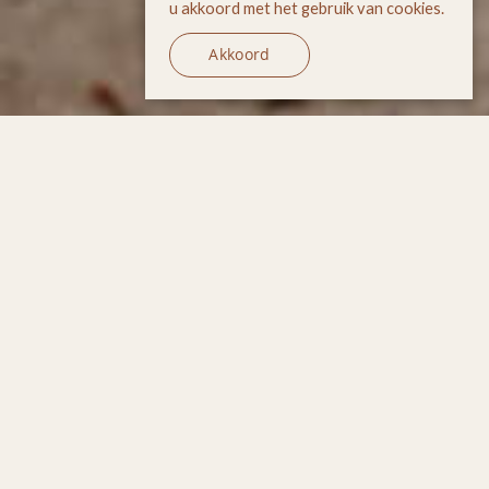
u akkoord met het gebruik van cookies.
Akkoord
Mindful Parenting is de
methode
om stress in de
opvoeding
en
impulsieve reacties te
herkennen
,
te
begrijpen
en te
verminderen
door
middel van praktische uitleg,
concrete oefeningen en
meditaties.