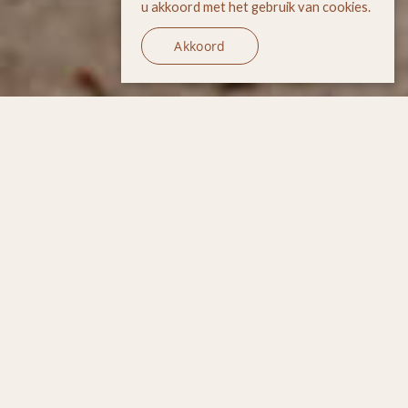
u akkoord met het gebruik van cookies.
Akkoord
Mindful Parenting is de
methode
om stress in de
opvoeding
en
impulsieve reacties te
herkennen
,
te
begrijpen
en te
verminderen
door
middel van praktische uitleg,
concrete oefeningen en
meditaties.