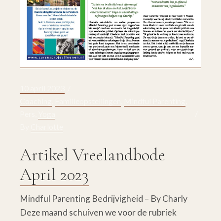
10 april 2023
Coaching
,
Familieopstellingen
,
Mindful Parenting
,
Pers
,
Yoga
By
Charlotte
Artikel Vreelandbode
April 2023
Mindful Parenting Bedrijvigheid – By Charly
Deze maand schuiven we voor de rubriek