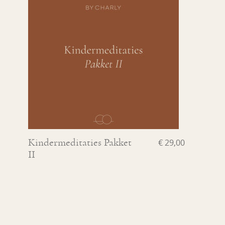
Kindermeditaties Pakket
€
29,00
II