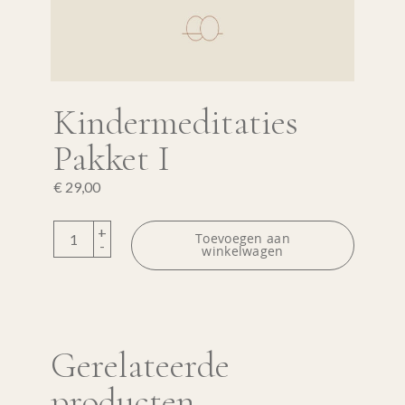
Kindermeditaties
Pakket I
€
29,00
Kindermeditaties Pakket I quantity
+
Toevoegen aan
-
winkelwagen
Gerelateerde
producten