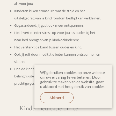
als voor jou;
Kinderen kijken ernaar uit, wat de strijd en het
uitstelgedrag van je kind rondom bedtijd kan verkleinen.
Gegarandeerd: jij gaat ook meer ontspannen;
Het levert minder stress op voor jou als ouder bij het
naar bed brengen van je kind/dekinderen;
Het versterkt de band tussen ouder en kind;
Ook jij zult door meditatie beter kunnen ontspannen en
slapen;
Doe de kindermeditatie in combinatie met de 5
Wij gebruiken cookies op onze website
belangrijkste vragen voor slaapritueel en het zal je
om uw ervaring te verbeteren. Door
gebruik te maken van de website, gaat
prachtige gesprekken opleveren.
u akkoord met het gebruik van cookies.
Akkoord
Kindermeditatie om te